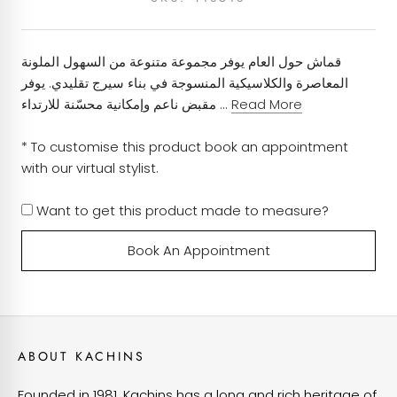
بمجرد تقديم الطلب. لقد حرصنا على الشراكة مع خدمات
البريد السريع التي توفر حلول تسليم فعالة وسنقوم بتوصيل
100٪ صوف
طلبك إليك في أقرب وقت ممكن.
قماش حول العام يوفر مجموعة متنوعة من السهول الملونة
الموسم - طوال العام
المعاصرة والكلاسيكية المنسوجة في بناء سيرج تقليدي. يوفر
العلامة التجارية - هولاند وشيري
Read More
مقبض ناعم وإمكانية محسّنة للارتداء ...
العناية بالملابس - تنظيف جاف فقط
* To customise this product book an appointment
with our virtual stylist.
الوزن - 280 جم
Want to get this product made to measure?
Book An Appointment
ABOUT KACHINS
Founded in 1981, Kachins has a long and rich heritage of