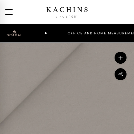
Skip
KACHINS
to
content
SINCE 1981
OFFICE AND HOME MEASUREMENT 